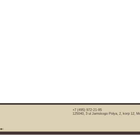
+7 (495) 972-21-85
125040, 3 ul Jamskogo Polya, 2, korp 12, 