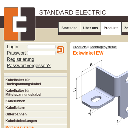
STANDARD ELECTRIC
Startseite
Über uns
Produkte
Ze
Login
Products
>
Montagesysteme
Passwort
Eckwinkel EW
Registrierung
Passwort vergessen?
Kabelhalter für
Hochspannungskabel
Kabelhalter für
Mittelspannungskabel
Kabelrinnen
Kabelleitern
Gitterbahnen
Kabelabdeckungen
Montagesysteme