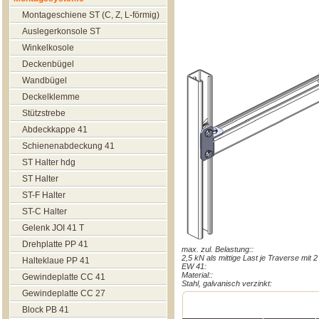
Montageschiene ST (C, Z, L-förmig)
Auslegerkonsole ST
Winkelkosole
Deckenbügel
Wandbügel
Deckelklemme
Stützstrebe
Abdeckkappe 41
Schienenabdeckung 41
ST Halter hdg
ST Halter
ST-F Halter
ST-C Halter
Gelenk JOI 41 T
Drehplatte PP 41
max. zul. Belastung::
2,5 kN als mittige Last je Traverse mit 
Halteklaue РР 41
EW 41:
Material::
Gewindeplatte CC 41
Stahl, galvanisch verzinkt:
Gewindeplatte CC 27
Block РВ 41