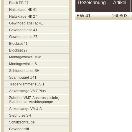
Bezeichnung
Artikel
Block РВ 27
Halteklaue НК 41
EW 41
160803
Halteklaue НК 27
Gewindeplatte HZ 41
Gewindeplatte 41
Gewindeplatte 27
Blockset 41
Blockset 27
Montagewinkel MW
Montagewinkel S
Schienenhalter SH
Spannbügel U41
Trägerklammer TCS 1
Ankerstange VMZ Plus
Zubehör VMZ: Auspresspistole,
Stahlbürste, Ausblaspumpe
Ankerstange VMU-A
Siebhülse SH
Schlitzschraube
Gewindestift