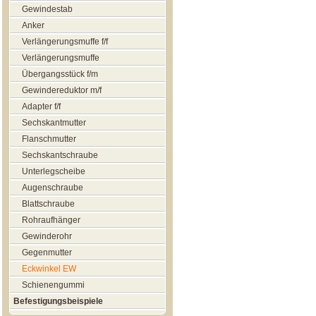
Gewindestab
Anker
Verlängerungsmuffe f/f
Verlängerungsmuffe
Übergangsstück f/m
Gewindereduktor m/f
Adapter f/f
Sechskantmutter
Flanschmutter
Sechskantschraube
Unterlegscheibe
Augenschraube
Blattschraube
Rohraufhänger
Gewinderohr
Gegenmutter
Eckwinkel EW
Schienengummi
Befestigungsbeispiele