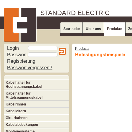
STANDARD ELECTRIC
Startseite
Über uns
Produkte
Ze
Login
Products
Passwort
Befestigungsbeispiele
Registrierung
Passwort vergessen?
Kabelhalter für
Hochspannungskabel
Kabelhalter für
Mittelspannungskabel
Kabelrinnen
Kabelleitern
Gitterbahnen
Kabelabdeckungen
Montagesysteme