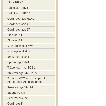
Block РВ 27
Halteklaue НК 41
Halteklaue НК 27
Gewindeplatte HZ 41
Gewindeplatte 41
Gewindeplatte 27
Blockset 41
Blockset 27
Montagewinkel MW
Montagewinkel S
Schienenhalter SH
Spannbügel U41
Trägerklammer TCS 1
Ankerstange VMZ Plus
Zubehör VMZ: Auspresspistole,
Stahlbürste, Ausblaspumpe
Ankerstange VMU-A
Siebhülse SH
Schlitzschraube
Gewindestift