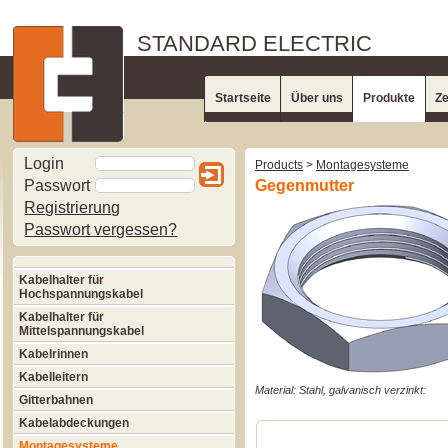
STANDARD ELECTRIC
Startseite
Über uns
Produkte
Ze
Login
Products
>
Montagesysteme
Passwort
Gegenmutter
Registrierung
Passwort vergessen?
Kabelhalter für
Hochspannungskabel
Kabelhalter für
Mittelspannungskabel
Kabelrinnen
Kabelleitern
Material: Stahl, galvanisch verzinkt:
Gitterbahnen
Kabelabdeckungen
Montagesysteme