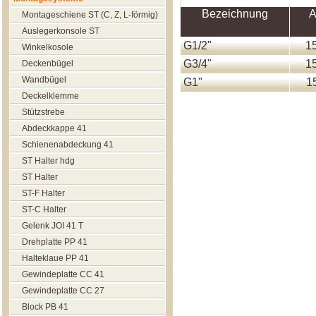
Bezeichnung
A
Montageschiene ST (C, Z, L-förmig)
Auslegerkonsole ST
G1/2"
1
Winkelkosole
G3/4"
1
Deckenbügel
Wandbügel
G1"
1
Deckelklemme
Stützstrebe
Abdeckkappe 41
Schienenabdeckung 41
ST Halter hdg
ST Halter
ST-F Halter
ST-C Halter
Gelenk JOI 41 T
Drehplatte PP 41
Halteklaue РР 41
Gewindeplatte CC 41
Gewindeplatte CC 27
Block РВ 41