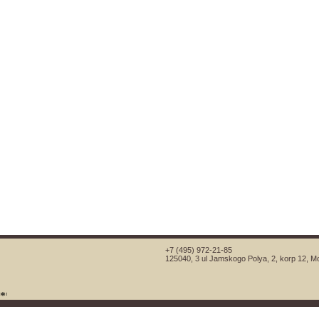
+7 (495) 972-21-85
125040, 3 ul Jamskogo Polya, 2, korp 12, 