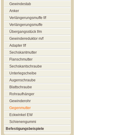
Gewindestab
Anker
Verlängerungsmuffe f/f
Verlängerungsmuffe
Übergangsstück f/m
Gewindereduktor m/f
Adapter f/f
Sechskantmutter
Flanschmutter
Sechskantschraube
Unterlegscheibe
Augenschraube
Blattschraube
Rohraufhänger
Gewinderohr
Gegenmutter
Eckwinkel EW
Schienengummi
Befestigungsbeispiele