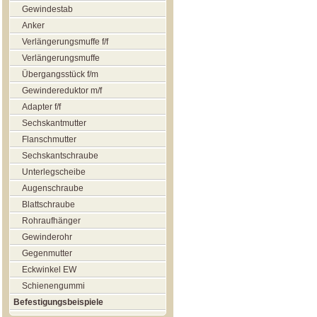
Gewindestab
Anker
Verlängerungsmuffe f/f
Verlängerungsmuffe
Übergangsstück f/m
Gewindereduktor m/f
Adapter f/f
Sechskantmutter
Flanschmutter
Sechskantschraube
Unterlegscheibe
Augenschraube
Blattschraube
Rohraufhänger
Gewinderohr
Gegenmutter
Eckwinkel EW
Schienengummi
Befestigungsbeispiele