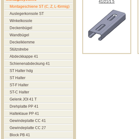
41/21/1.5
Montageschiene ST (C, Z, L-förmig)
Auslegerkonsole ST
Winkelkosole
Deckenbügel
Wandbügel
Deckelklemme
Stützstrebe
Abdeckkappe 41
Schienenabdeckung 41
ST Halter hdg
ST Halter
ST-F Halter
ST-C Halter
Gelenk JOI 41 T
Drehplatte PP 41
Halteklaue РР 41
Gewindeplatte CC 41
Gewindeplatte CC 27
Block РВ 41