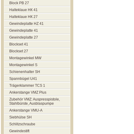
Block РВ 27
Halteklaue НК 41
Halteklaue НК 27
Gewindeplatte HZ 41
Gewindeplatte 41
Gewindeplatte 27
Blockset 41
Blockset 27
Montagewinkel MW
Montagewinkel S
Schienenhalter SH
Spannbügel U41
Trägerklammer TCS 1
Ankerstange VMZ Plus
Zubehör VMZ: Auspresspistole,
Stahlbürste, Ausblaspumpe
Ankerstange VMU-A
Siebhülse SH
Schlitzschraube
Gewindestift