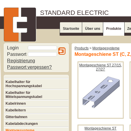
STANDARD ELECTRIC
Startseite
Über uns
Produkte
Ze
Login
Products
>
Montagesysteme
Passwort
Montageschiene ST (C, Z,
Registrierung
Montageschiene ST 27/15,
Passwort vergessen?
27/27
Kabelhalter für
Hochspannungskabel
Kabelhalter für
Mittelspannungskabel
Kabelrinnen
Kabelleitern
Gitterbahnen
Kabelabdeckungen
Montageschiene ST
Montagesysteme