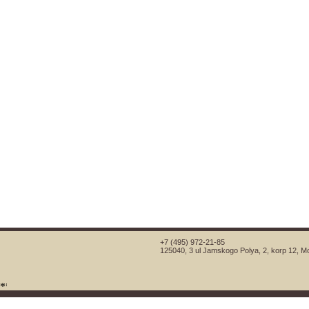
+7 (495) 972-21-85
125040, 3 ul Jamskogo Polya, 2, korp 12, 