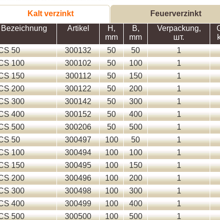
Kalt verzinkt
Feuerverzinkt
Bezeichnung
Artikel
H,
B,
Verpackung,
mm
mm
шт.
CS 50
300132
50
50
1
CS 100
300102
50
100
1
CS 150
300112
50
150
1
CS 200
300122
50
200
1
CS 300
300142
50
300
1
CS 400
300152
50
400
1
CS 500
300206
50
500
1
CS 50
300497
100
50
1
CS 100
300494
100
100
1
CS 150
300495
100
150
1
CS 200
300496
100
200
1
CS 300
300498
100
300
1
CS 400
300499
100
400
1
CS 500
300500
100
500
1