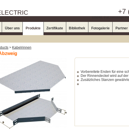
+7 
ELECTRIC
125040, 3 ul Jamskogo Pol
Über uns
Produkte
Zertifikate
Bibliothek
Fotogalerie
Partner
ducts
>
Kabelrinnen
Abzweig
Vorbereitete Enden für eine s
Der Rinnendeckel wird auf der 
Zusätzliches Stanzen gewährle