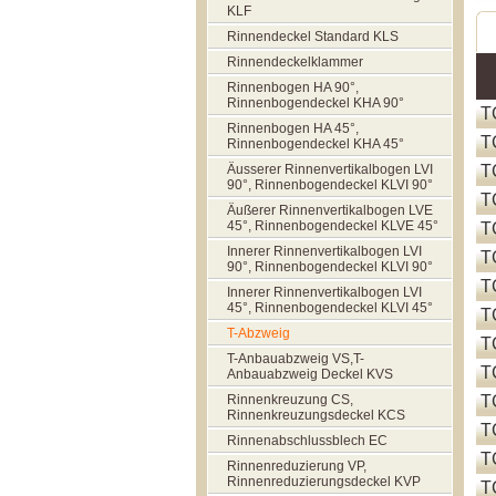
KLF
Rinnendeckel Standard KLS
Rinnendeckelklammer
Rinnenbogen HA 90°,
Rinnenbogendeckel KHA 90°
T
Rinnenbogen HA 45°,
T
Rinnenbogendeckel KHA 45°
Äusserer Rinnenvertikalbogen LVI
T
90°, Rinnenbogendeckel KLVI 90°
T
Äußerer Rinnenvertikalbogen LVE
45°, Rinnenbogendeckel KLVE 45°
T
Innerer Rinnenvertikalbogen LVI
T
90°, Rinnenbogendeckel KLVI 90°
T
Innerer Rinnenvertikalbogen LVI
45°, Rinnenbogendeckel KLVI 45°
T
T-Abzweig
T
T-Anbauabzweig VS,T-
T
Anbauabzweig Deckel KVS
Rinnenkreuzung CS,
T
Rinnenkreuzungsdeckel KCS
T
Rinnenabschlussblech EC
T
Rinnenreduzierung VP,
Rinnenreduzierungsdeckel KVP
T