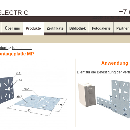
+7 
ELECTRIC
125040, 3 ul Jamskogo Pol
Über uns
Produkte
Zertifikate
Bibliothek
Fotogalerie
Partner
ducts
>
Kabelrinnen
ntageplatte MP
Anwendung
Dient für die Befestigung der Ver