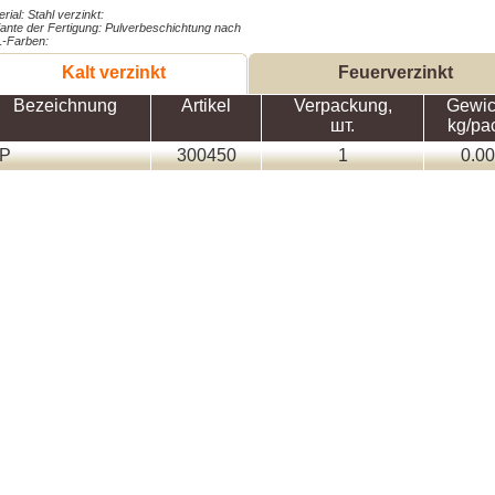
rial: Stahl verzinkt:
iante der Fertigung: Pulverbeschichtung nach
-Farben:
Kalt verzinkt
Feuerverzinkt
Bezeichnung
Artikel
Verpackung,
Gewic
шт.
kg/pa
P
300450
1
0.00