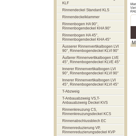
KLF
Mate
Var
Rinnendeckel Standard KLS
RAL
Rinnendeckelklammer
Rinnenbogen HA 90°,
Rinnenbogendeckel KHA 90°
Rinnenbogen HA 45°,
Rinnenbogendeckel KHA 45°
M
Äusserer Rinnenvertikalbogen LVI
90°, Rinnenbogendeckel KLVI 90°
Äußerer Rinnenvertikalbogen LVE
45°, Rinnenbogendeckel KLVE 45°
Innerer Rinnenvertikalbogen LVI
90°, Rinnenbogendeckel KLVI 90°
Innerer Rinnenvertikalbogen LVI
45°, Rinnenbogendeckel KLVI 45°
T-Abzweig
T-Anbauabzweig VS,T-
Anbauabzweig Deckel KVS
Rinnenkreuzung CS,
Rinnenkreuzungsdeckel KCS
Rinnenabschlussblech EC
Rinnenreduzierung VP,
Rinnenreduzierungsdeckel KVP