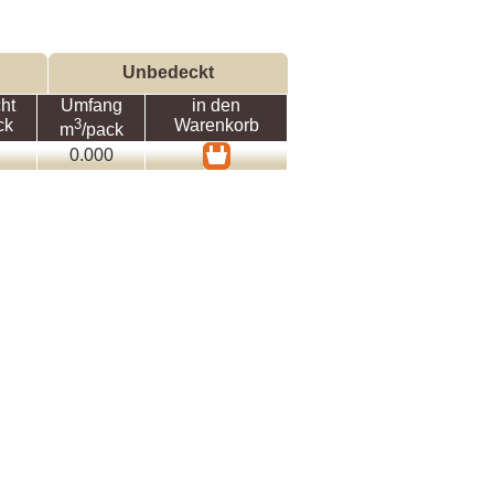
Unbedeckt
ht
Umfang
in den
ck
3
Warenkorb
m
/pack
0.000