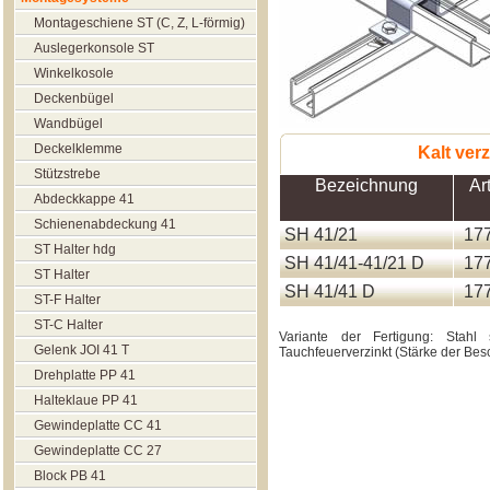
Montageschiene ST (C, Z, L-förmig)
Auslegerkonsole ST
Winkelkosole
Deckenbügel
Wandbügel
Deckelklemme
Kalt verz
Stützstrebe
Bezeichnung
Art
Abdeckkappe 41
Schienenabdeckung 41
SH 41/21
17
ST Halter hdg
SH 41/41-41/21 D
17
ST Halter
SH 41/41 D
17
ST-F Halter
ST-C Halter
Variante der Fertigung: Stahl
Gelenk JOI 41 T
Tauchfeuerverzinkt (Stärke der Be
Drehplatte PP 41
Halteklaue РР 41
Gewindeplatte CC 41
Gewindeplatte CC 27
Block РВ 41