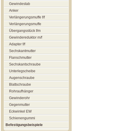
Gewindestab
Anker
Verlängerungsmuffe f/f
Verlängerungsmuffe
Übergangsstück f/m
Gewindereduktor m/f
Adapter f/f
Sechskantmutter
Flanschmutter
Sechskantschraube
Unterlegscheibe
Augenschraube
Blattschraube
Rohraufhänger
Gewinderohr
Gegenmutter
Eckwinkel EW
Schienengummi
Befestigungsbeispiele