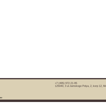
+7 (495) 972-21-85
125040, 3 ul Jamskogo Polya, 2, korp 12, 