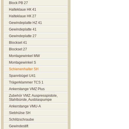
Block РВ 27
Halteklaue НК 41
Halteklaue НК 27
Gewindeplatte HZ 41
Gewindeplatte 41
Gewindeplatte 27
Blockset 41
Blockset 27
Montagewinkel MW
Montagewinkel S
Schienenhalter SH
Spannbügel U41
Trägerklammer TCS 1
Ankerstange VMZ Plus
Zubehör VMZ: Auspresspistole,
Stahlbürste, Ausblaspumpe
Ankerstange VMU-A
Siebhülse SH
Schlitzschraube
Gewindestift