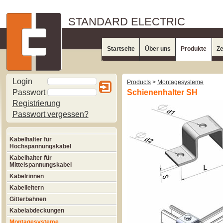
STANDARD ELECTRIC
Startseite
Über uns
Produkte
Ze
Login
Products
>
Montagesysteme
Passwort
Schienenhalter SH
Registrierung
Passwort vergessen?
Kabelhalter für
Hochspannungskabel
Kabelhalter für
Mittelspannungskabel
Kabelrinnen
Kabelleitern
Gitterbahnen
Kabelabdeckungen
Montagesysteme