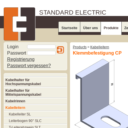
STANDARD ELECTRIC
Startseite
Über uns
Produkte
Ze
Login
Products
>
Kabelleitern
Passwort
Klemmbefestigung CP
Registrierung
Passwort vergessen?
Kabelhalter für
Hochspannungskabel
Kabelhalter für
Mittelspannungskabel
Kabelrinnen
Kabelleitern
Kabelleiter SL
Leiterbogen 90° SLC
T-Leiterabzweig SLT