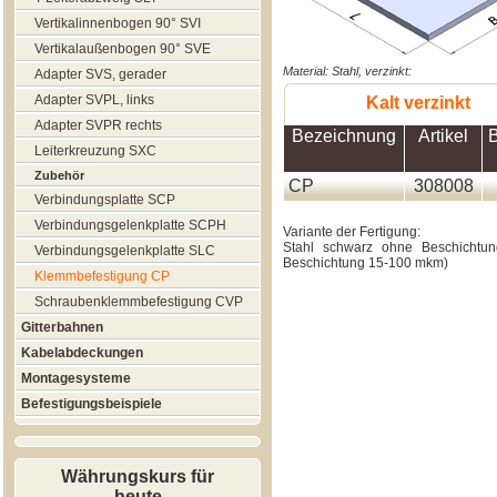
Vertikalinnenbogen 90° SVI
Vertikalaußenbogen 90° SVE
Material: Stahl, verzinkt:
Adapter SVS, gerader
Adapter SVPL, links
Kalt verzinkt
Adapter SVPR rechts
Bezeichnung
Artikel
B
Leiterkreuzung SXC
Zubehör
CP
308008
Verbindungsplatte SCP
Verbindungsgelenkplatte SCPH
Variante der Fertigung:
Stahl schwarz ohne Beschichtung
Verbindungsgelenkplatte SLC
Beschichtung 15-100 mkm)
Klemmbefestigung CP
Schraubenklemmbefestigung CVP
Gitterbahnen
Kabelabdeckungen
Montagesysteme
Befestigungsbeispiele
Währungskurs für
heute