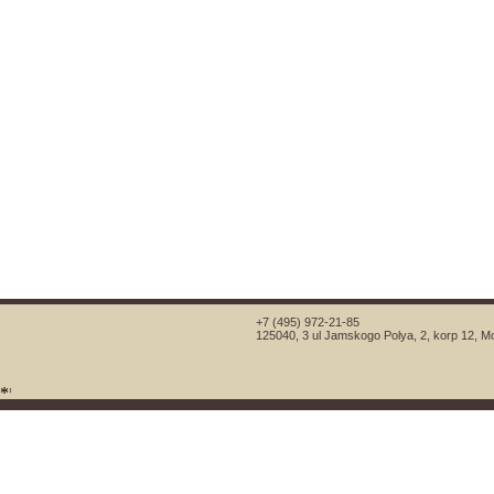
+7 (495) 972-21-85
125040, 3 ul Jamskogo Polya, 2, korp 12, 