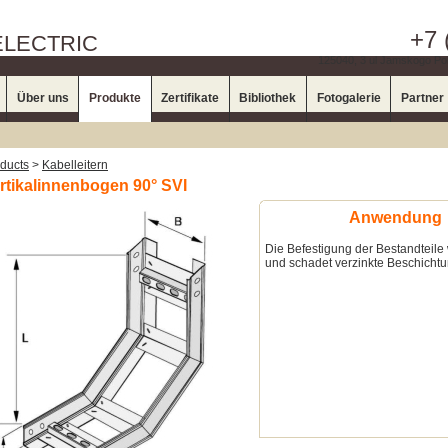
+7 
ELECTRIC
125040, 3 ul Jamskogo Pol
Über uns
Produkte
Zertifikate
Bibliothek
Fotogalerie
Partner
ducts
>
Kabelleitern
rtikalinnenbogen 90° SVI
Anwendung
Die Befestigung der Bestandteile
und schadet verzinkte Beschichtu