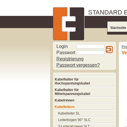
STANDARD 
Startseite
Login
Pro
Passwort
Ve
Registrierung
Passwort vergessen?
Kabelhalter für
Hochspannungskabel
Kabelhalter für
Mittelspannungskabel
Kabelrinnen
Kabelleitern
Kabelleiter SL
Leiterbogen 90° SLC
T-Leiterabzweig SLT