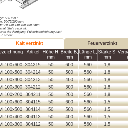
ge: 560 mm :
e: 50/75/100 mm:
ite: 200/300/400/500/600 mm:
rial: Stahl verzinkt:
iante der Fertigung: Pulverbeschichtung nach
-Farben:
Kalt verzinkt
Feuerverzinkt
ezeichnung
Artikel
Höhe Н,
Breite В,
Länge L,
Stärke S,
Verp
mm
mm
mm
mm
VI 100x600
304215
50
600
560
1,8
VI 100x500
304214
50
500
560
1,8
VI 100x400
304213
50
400
560
1,8
VI 100x300
304212
50
300
560
1,8
VI 100x200
304211
50
200
560
1,8
VI 100x600
304115
50
600
560
1,5
VI 100x500
304114
50
500
560
1,5
VI 100x400
304113
50
400
560
1,5
VI 100x300
304112
50
300
560
1,5