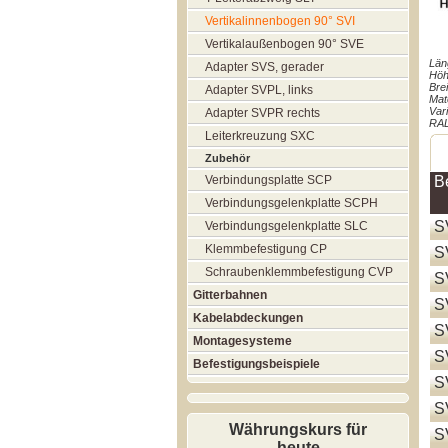
Vertikalinnenbogen 90° SVI
Vertikalaußenbogen 90° SVE
Län
Adapter SVS, gerader
Höh
Bre
Adapter SVPL, links
Mate
Var
Adapter SVPR rechts
RAL
Leiterkreuzung SXC
Zubehör
Verbindungsplatte SCP
B
Verbindungsgelenkplatte SCPH
S
Verbindungsgelenkplatte SLC
Klemmbefestigung CP
S
Schraubenklemmbefestigung CVP
S
Gitterbahnen
S
Kabelabdeckungen
S
Montagesysteme
S
Befestigungsbeispiele
S
S
Währungskurs für
S
heute