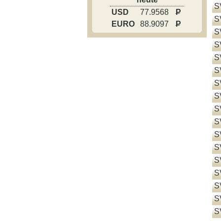
S
USD
77.9568
P
S
EURO
88.9097
P
S
S
S
S
S
S
S
S
S
S
S
S
S
S
S